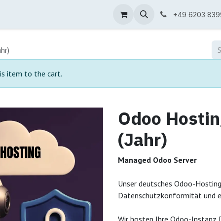
 & Lösungen
Blog
Über uns
+49 6203 839
hr)
is item to the cart.
Odoo Hostin
(Jahr)
Managed
Odoo Server
Unser deutsches Odoo-Hosting
Datenschutzkonformität und ei
Wir hosten Ihre Odoo-Instanz