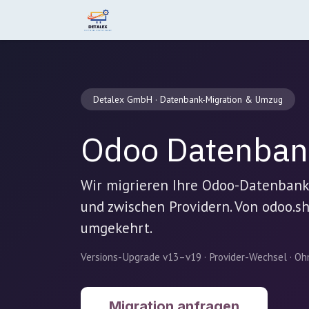
Zum Inhalt springen
Home
Leistungen
Produkte
Detalex GmbH · Datenbank-Migration & Umzug
Odoo Datenban
Wir migrieren Ihre Odoo-Datenbank
und zwischen Providern. Von odoo.sh 
umgekehrt.
Versions-Upgrade v13–v19 · Provider-Wechsel · Oh
Migration anfragen