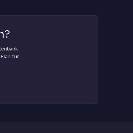
n?
atenbank
-Plan für