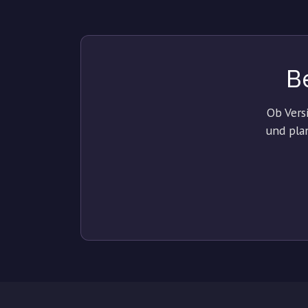
B
Ob Vers
und plan