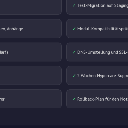
✓
Test-Migration auf Stagin
nen, Anhänge
✓
Modul-Kompatibilitätsprüf
arf)
✓
DNS-Umstellung und SSL-Z
✓
2 Wochen Hypercare-Suppor
ver
✓
Rollback-Plan für den Not