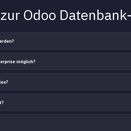
 zur Odoo Datenbank-
werden?
terprise möglich?
lex?
t?