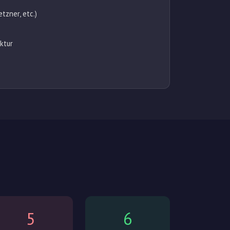
zner, etc.)
ktur
5
6