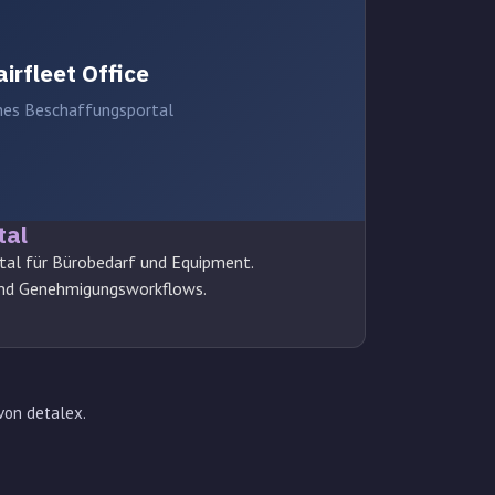
airfleet Office
nes Beschaffungsportal
tal
al für Bürobedarf und Equipment.
nd Genehmigungsworkflows.
von detalex.