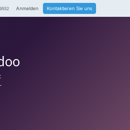
Anmelden
Kontaktieren Sie uns
9552
doo
t
-