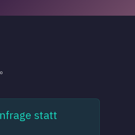
oo
frage statt