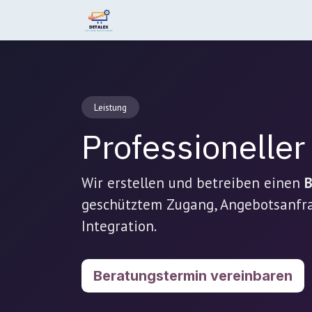
Zum Inhalt springen
Home
Leistungen
Produkte
Leistung
Professionelle
Wir erstellen und betreiben einen
B
geschütztem Zugang, Angebotsanfra
Integration.
Beratungstermin vereinbaren