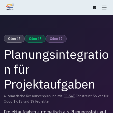
Zum Inhalt springen
Odoo 17
Odoo 18
Odoo 19
Planungsintegratio
n für
Projektaufgaben
Automatische Ressourcenplanung mit
CP-SAT
Constraint Solver für
Odoo 17, 18 und 19 Projekte
Projektaufgaben automatisch als Planungsslots auf