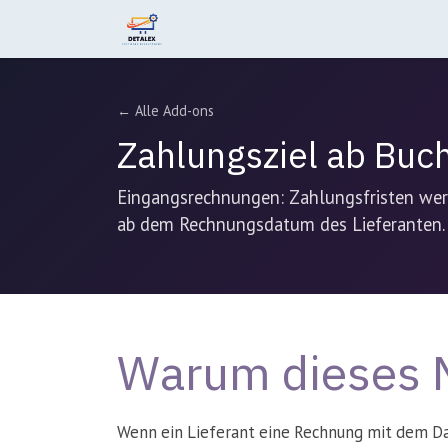
Zum Inhalt springen
Home
Leistungen
Produkte
← Alle Add-ons
Zahlungsziel ab Bu
Eingangsrechnungen: Zahlungsfristen we
ab dem Rechnungsdatum des Lieferanten.
Warum dieses 
Wenn ein Lieferant eine Rechnung mit dem Datu